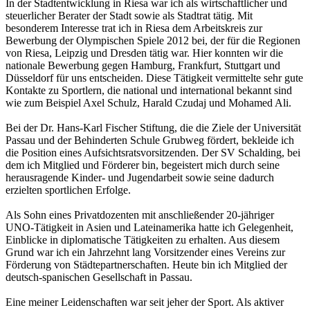
In der Stadtentwicklung in Riesa war ich als wirtschaftlicher und
steuerlicher Berater der Stadt sowie als Stadtrat tätig. Mit
besonderem Interesse trat ich in Riesa dem Arbeitskreis zur
Bewerbung der Olympischen Spiele 2012 bei, der für die Regionen
von Riesa, Leipzig und Dresden tätig war. Hier konnten wir die
nationale Bewerbung gegen Hamburg, Frankfurt, Stuttgart und
Düsseldorf für uns entscheiden. Diese Tätigkeit vermittelte sehr gute
Kontakte zu Sportlern, die national und international bekannt sind
wie zum Beispiel Axel Schulz, Harald Czudaj und Mohamed Ali.
Bei der Dr. Hans-Karl Fischer Stiftung, die die Ziele der Universität
Passau und der Behinderten Schule Grubweg fördert, bekleide ich
die Position eines Aufsichtsratsvorsitzenden. Der SV Schalding, bei
dem ich Mitglied und Förderer bin, begeistert mich durch seine
herausragende Kinder- und Jugendarbeit sowie seine dadurch
erzielten sportlichen Erfolge.
Als Sohn eines Privatdozenten mit anschließender 20-jähriger
UNO-Tätigkeit in Asien und Lateinamerika hatte ich Gelegenheit,
Einblicke in diplomatische Tätigkeiten zu erhalten. Aus diesem
Grund war ich ein Jahrzehnt lang Vorsitzender eines Vereins zur
Förderung von Städtepartnerschaften. Heute bin ich Mitglied der
deutsch-spanischen Gesellschaft in Passau.
Eine meiner Leidenschaften war seit jeher der Sport. Als aktiver